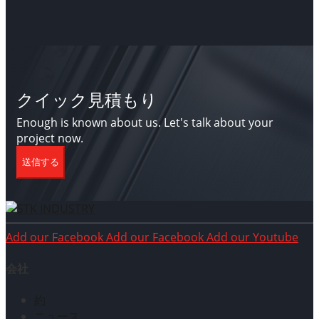
クイック見積もり
Enough is known about us. Let's talk about your
project now.
送信する
Add our Facebook
Add our Facebook
Add our Youtube
会社
約
ニュース