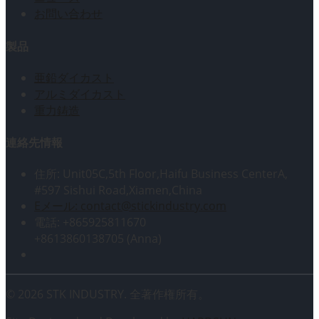
お問い合わせ
製品
亜鉛ダイカスト
アルミダイカスト
重力鋳造
連絡先情報
住所: Unit05C,5th Floor,Haifu Business CenterA,
#597 Sishui Road,Xiamen,China
Eメール: contact@stickindustry.com
電話: +865925811670
+8613860138705 (Anna)
© 2026 STK INDUSTRY. 全著作権所有。