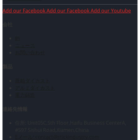
Add our Facebook
Add our Facebook
Add our Youtube
会社
約
ニュース
お問い合わせ
製品
亜鉛ダイカスト
アルミダイカスト
重力鋳造
連絡先情報
住所: Unit05C,5th Floor,Haifu Business CenterA,
#597 Sishui Road,Xiamen,China
Eメール: contact@stickindustry.com