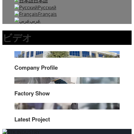
日本語
Русский
Français
عربي
ビデオ
Company Profile
Factory Show
Latest Project