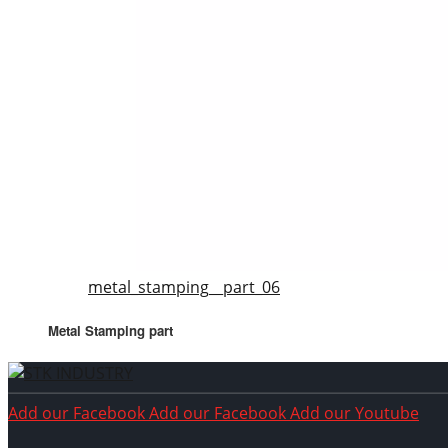
metal_stamping__part_06
Metal Stamping part
Add our Facebook
Add our Facebook
Add our Youtube