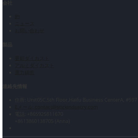
会社
約
ニュース
お問い合わせ
製品
亜鉛ダイカスト
アルミダイカスト
重力鋳造
連絡先情報
住所: Unit05C,5th Floor,Haifu Business CenterA, #597
Eメール: contact@stickindustry.com
電話: +865925811670
+8613860138705 (Anna)