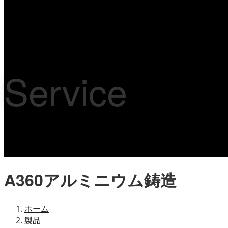
Service
A360アルミニウム鋳造
ホーム
製品