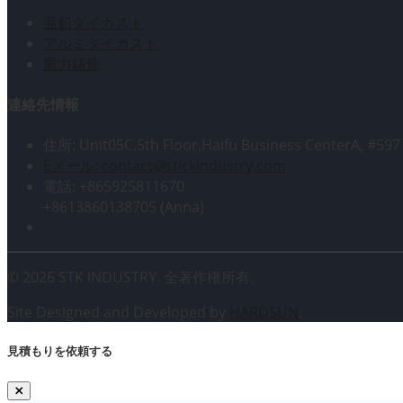
亜鉛ダイカスト
アルミダイカスト
重力鋳造
連絡先情報
住所: Unit05C,5th Floor,Haifu Business CenterA, #597
Eメール: contact@stickindustry.com
電話: +865925811670
+8613860138705 (Anna)
© 2026 STK INDUSTRY. 全著作権所有。
Site Designed and Developed by
HARDSUN
.
見積もりを依頼する