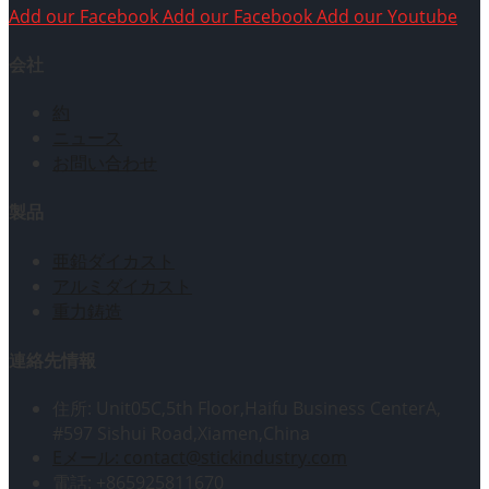
Add our Facebook
Add our Facebook
Add our Youtube
会社
約
ニュース
お問い合わせ
製品
亜鉛ダイカスト
アルミダイカスト
重力鋳造
連絡先情報
住所: Unit05C,5th Floor,Haifu Business CenterA,
#597 Sishui Road,Xiamen,China
Eメール: contact@stickindustry.com
電話: +865925811670